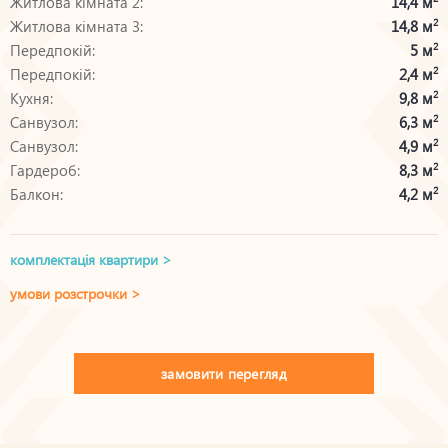
Житлова кімната 2:
14,4 м
Житлова кімната 3:
14,8 м
2
Передпокій:
5 м
2
Передпокій:
2,4 м
2
Кухня:
9,8 м
2
Санвузол:
6,3 м
2
Санвузол:
4,9 м
2
Гардероб:
8,3 м
2
Балкон:
4,2 м
2
комплектація квартири >
умови розстрочки >
замовити перегляд