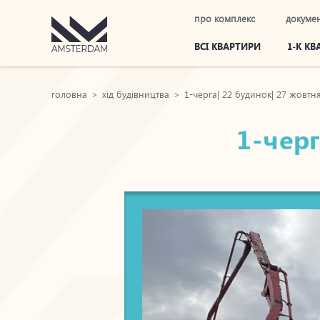
про комплекс
докуме
ВСІ КВАРТИРИ
1-К К
головна
>
хід будівництва
>
1-черга| 22 будинок| 27 жовтн
1-черг